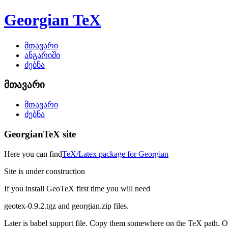
Georgian TeX
მთავარი
ანგარიში
ძებნა
მთავარი
მთავარი
ძებნა
GeorgianTeX site
Here you can find
TeX/Latex package for Georgian
Site is under construction
If you install GeoTeX first time you will need
geotex-0.9.2.tgz and georgian.zip files.
Later is babel support file. Copy them somewhere on the TeX path. 