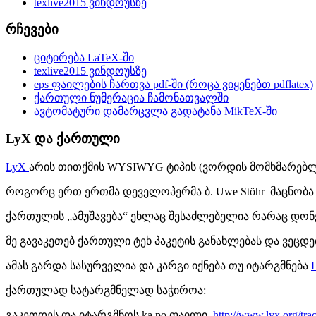
texlive2015 ვინდოუსზე
რჩევები
ციტირება LaTeX-ში
texlive2015 ვინდოუსზე
eps ფაილების ჩართვა pdf-ში (როცა ვიყენებთ pdflatex)
ქართული ნუმერაცია ჩამონათვალში
ავტომატური დამარცვლა გადატანა MikTeX-ში
LyX და ქართული
LyX
არის თითქმის WYSIWYG ტიპის (ვორდის მომხმარებლებ
როგორც ერთ ერთმა დეველოპერმა ბ. Uwe Stöhr მაცნობა 
ქართულის „ამუშავება“ ეხლაც შესაძლებელია რარაც დონე
მე გავაკეთებ ქართული ტეხ პაკეტის განახლებას და ვეცდ
ამას გარდა სასურველია და კარგი იქნება თუ იტარგმნება
ქართულად სატარგმნელად საჭიროა:
გაკეთდეს და იტარგმნოს ka.po ფაილი.
http://www.lyx.org/tra