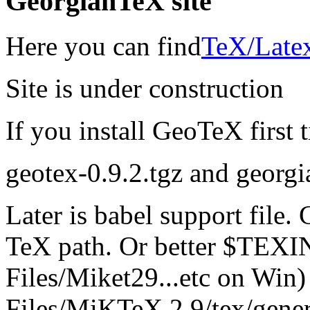
GeorgianTeX site
Here you can find
TeX/Latex
Site is under construction
If you install GeoTeX first 
geotex-0.9.2.tgz and georgia
Later is babel support file
TeX path. Or better $TEX
Files/Miket29...etc on Win)
Files/MiKTeX 2.9/tex/gener