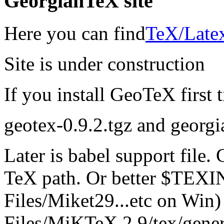
GeorgianTeX site
Here you can find
TeX/Latex
Site is under construction
If you install GeoTeX first 
geotex-0.9.2.tgz and georgia
Later is babel support file
TeX path. Or better $TEX
Files/Miket29...etc on Win)
Files/MiKTeX 2.9/tex/gener