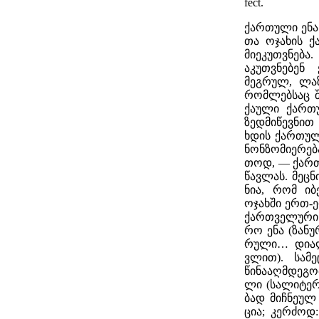
fect.
ქარ­თუ­ლი ენა 
თა ოჯა­ხის ქ
მი­ე­კუთ­ვნე­ბა
აკუთ­ვნე­ბენ 
მეგ­რულ, ლა­
რომ­ლებ­საც შ
ქა­უ­ლი ქარ­თ
ზედ­მი­წევ­ნით
ხდის ქარ­თუ­ლი
ნონ­ზო­მი­ე­რე­
თოდ, — ქარ­თუ
წავ­ლას. მეც­ნ
ნია, რომ იბე­
ოჯახ­ში ერთ-ე
ქარ­თვე­ლუ­რი
რო ენა (ზა­ნუ­რ
რუ­ლი… დი­ა­ლ
ვლით). სა­მეც
წი­ნა­აღ­მდე­გო
ლი (სა­ლი­ტე­რ
ბად მიჩ­ნე­ულ
ცია; კერ­ძოდ: გ