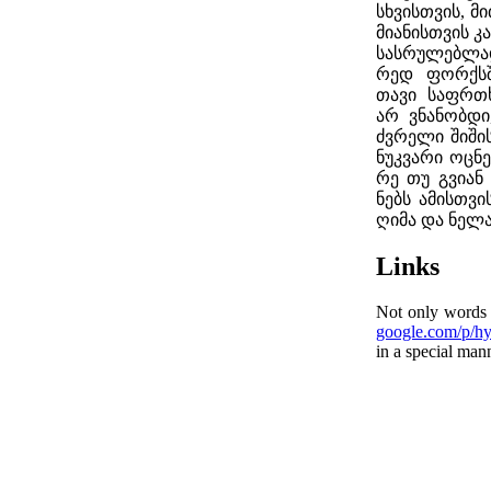
სხვის­თვის, მი­
მი­ა­ნის­თვის 
სას­რუ­ლებ­ლ
რედ ფორ­ქსში
თა­ვი საფრ­თხ
არ ვნა­ნობ­დი,
ძვრე­ლი ში­ში­
ნუკ­ვა­რი ოც­ნე
რე თუ გვი­ან გ
ნებს ამის­თვის.
ღი­მა და ნე­ლა
Links
Not only words 
google.​com/​p/​h
in a spe­cial man