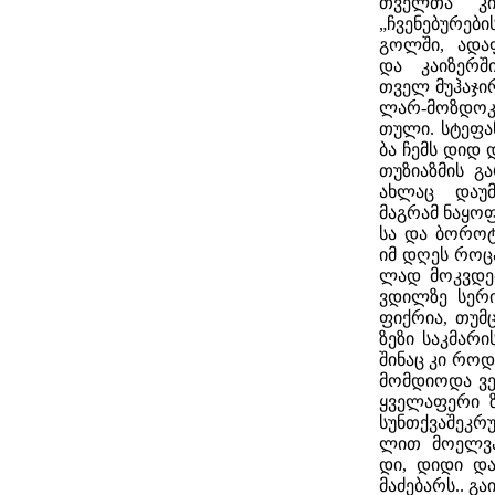
თველ­თა კი­ლ
„ჩვე­ნე­ბუ­რე­
გოლ­ში, ადა­ფ
და კა­ი­ზერ­
თველ მუ­ჰა­ჯირ
ლარ-მოზ­დო­კ
თუ­ლი. სტე­ფა­
ბა ჩემს დიდ დ
თუ­ზი­აზ­მის გ
ახ­ლაც და­უმ­
მაგ­რამ ნა­ყო­ფ
სა და ბო­რო­ტ
იმ დღეს რო­ცა 
ლად მოკ­ვდე­
ვდილ­ზე სე­რი
ფიქ­რია, თუმ
ზე­ზი საკ­მა­რი
ში­ნაც კი რო­დე
მომ­დი­ო­და ვ
ყვე­ლა­ფე­რი 
სუნ­თქვა­შეკ­რ
ლით მო­ელ­ვა­
დი, დი­დი და
მა­ძე­ბარს.. გა