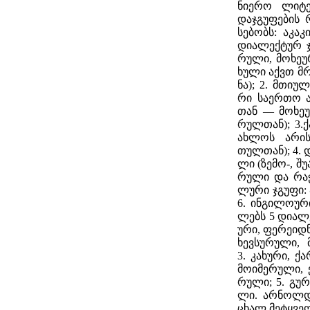
ნი­ე­რო ლი­ტე
დაჯ­გუ­ფე­ბის რ
სე­ბობს: აკა­კ
დი­ა­ლექ­ტურ ჯ
რუ­ლი, მო­ხე­უ­
ხუ­ლი აქვთ მრ
ნა); 2. მთი­უ­
რი სა­ერ­თო ა
თან — მო­ხე­უ
რულ­თან); 3.ქ
ახ­ლოს არის 
თულ­თან); 4. დ
ლი (ზე­მო-, შუა
რუ­ლი და რა­ჭ
ლუ­რი ჯგუ­ფი: 
6. ინ­გი­ლო­უ­რ
ლებს 5 დი­ა­ლ
უ­რი, ფე­რე­იდ­
ხევ­სუ­რუ­ლი, 
3. კა­ხუ­რი, ქა
მო­ი­მე­რუ­ლი, 
რუ­ლი; 5. გუ­რ
ლი. არ­ნოლდ 
ცხალ მე­ტყვე­ლ