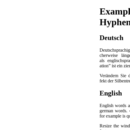
Example
Hyphena
Deutsch
Deutsch­spra­chi­ge
cher­wei­se län­g
als eng­lisch­sp
ation”
ist ein zie
Ver­än­dern Sie 
fekt der Sil­ben­t
English
Eng­lish words ar
ger­man words.
for ex­am­ple is q
Re­size the win­